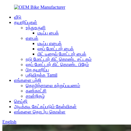
வீடு
தயாரிப்புகள்
உந்துஉருளி
மடிப்பு பைக்
எபைக்
மடிப்பு எபைக்
ஹப் மோட்டார் பைக்
மிட் டிரைவ் மோட்டார் பைக்
நடு மோட்டார் கிட் கொண்ட சட்டகம்
ஹப் மோட்டார் கிட் கொண்ட பிரேம்
பிற தயாரிப்பு
பதிவிறக்க Tamil
எங்களை பற்றி
தொழிற்சாலை சுற்றுப்பயணம்
கண்காட்சி
சான்றிதழ்
செய்தி
அடிக்கடி கேட்கப்படும் கேள்விகள்
எங்களை தொடர்பு கொள்ள
English