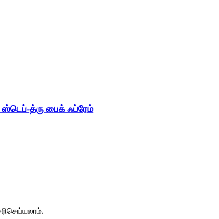
்டெப்-த்ரு பைக் ஃப்ரேம்
ரிசெய்யலாம்.