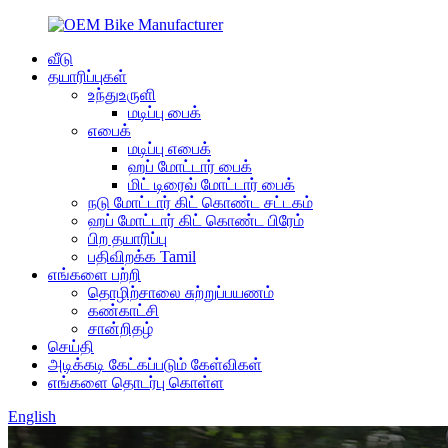
வீடு
தயாரிப்புகள்
உந்துஉருளி
மடிப்பு பைக்
எபைக்
மடிப்பு எபைக்
ஹப் மோட்டார் பைக்
மிட் டிரைவ் மோட்டார் பைக்
நடு மோட்டார் கிட் கொண்ட சட்டகம்
ஹப் மோட்டார் கிட் கொண்ட பிரேம்
பிற தயாரிப்பு
பதிவிறக்க Tamil
எங்களை பற்றி
தொழிற்சாலை சுற்றுப்பயணம்
கண்காட்சி
சான்றிதழ்
செய்தி
அடிக்கடி கேட்கப்படும் கேள்விகள்
எங்களை தொடர்பு கொள்ள
English