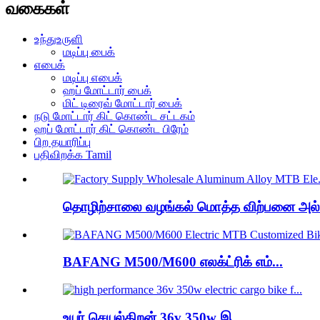
வகைகள்
உந்துஉருளி
மடிப்பு பைக்
எபைக்
மடிப்பு எபைக்
ஹப் மோட்டார் பைக்
மிட் டிரைவ் மோட்டார் பைக்
நடு மோட்டார் கிட் கொண்ட சட்டகம்
ஹப் மோட்டார் கிட் கொண்ட பிரேம்
பிற தயாரிப்பு
பதிவிறக்க Tamil
தொழிற்சாலை வழங்கல் மொத்த விற்பனை அல்.
BAFANG M500/M600 எலக்ட்ரிக் எம்...
உயர் செயல்திறன் 36v 350w இ...