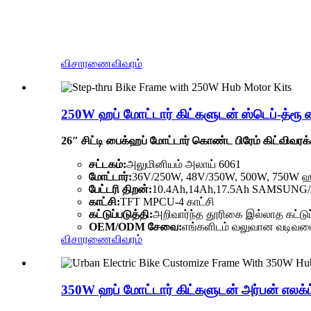
விசாரணை
விவரம்
250W ஹப் மோட்டார் கிட்களுடன் ஸ்டெப்-த்ரூ ப
26″ சிட்டி பைக்
ஹப் மோட்டார் கொண்ட பிரேம் கிட்
விவரக்க
சட்டகம்:
அலுமினியம் அலாய் 6061
மோட்டார்:
36V/250W, 48V/350W, 500W, 750W ஹப்
பேட்டரி திறன்:
10.4Ah,14Ah,17.5Ah SAMSUNG
காட்சி:
TFT MPCU-4 காட்சி
கட்டுப்படுத்தி:
அறிவார்ந்த தூரிகை இல்லாத கட்டுப
OEM/ODM சேவை:
எங்களிடம் வலுவான வடிவமை
விசாரணை
விவரம்
350W ஹப் மோட்டார் கிட்களுடன் அர்பன் எலக்ட்ர