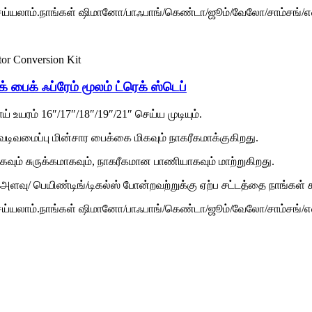
்யலாம்.நாங்கள் ஷிமானோ/பாஃபாங்/கெண்டா/ஜூம்/வேலோ/சாம்சங்/எல்ஜ
் பைக் ஃப்ரேம் மூலம் ட்ரெக் ஸ்டெப்
் உயரம் 16″/17″/18″/19″/21″ செய்ய முடியும்.
ி வடிவமைப்பு மின்சார பைக்கை மிகவும் நாகரீகமாக்குகிறது.
கவும் சுருக்கமாகவும், நாகரீகமான பாணியாகவும் மாற்றுகிறது.
/ பெயிண்டிங்/டிகல்ஸ் போன்றவற்றுக்கு ஏற்ப சட்டத்தை நாங்கள் ச
்யலாம்.நாங்கள் ஷிமானோ/பாஃபாங்/கெண்டா/ஜூம்/வேலோ/சாம்சங்/எல்ஜ