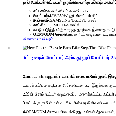
ஹப் மோட்டார் கிட் உடன் ஒருங்கிணைந்த ஃப்ளஷ்-மவுண்ட் 
சட்டகம்:
அலுமினியம் அலாய் 6061
மோட்டார்:
48V/350W ஹப் மோட்டார் கிட்
மின்கலம்:
SAMSUNG/LG/EVE செல்
காட்சி:
TFT MPCU-4 காட்சி
கட்டுப்படுத்தி:
அறிவார்ந்த தூரிகை இல்லாத கட்டுப
OEM/ODM சேவை:
எங்களிடம் வலுவான வடிவமை
விசாரணை
விவரம்
மிட் டிரைவ் மோட்டார் அல்லது ஹப் மோட்டார் 25
மோட்டார் கிட்களுடன் எலக்ட்ரிக் பைக் ஃப்ரேம் மூலம் இல
1.
பைக் ஃப்ரேம் வழியாக நேர்த்தியான படி, இருக்கை குழாய
2.
இன்-பிரேம் பேட்டரி வடிவமைப்பு, மறைக்கப்பட்ட பேட்டர
3.
சட்டக் குழாயின் உள் வயரிங் மின்சார மிதிவண்டியை மி
4.
OEM/ODM சேவை கிடைக்கிறது, உங்கள் தேவைகள், அளவு