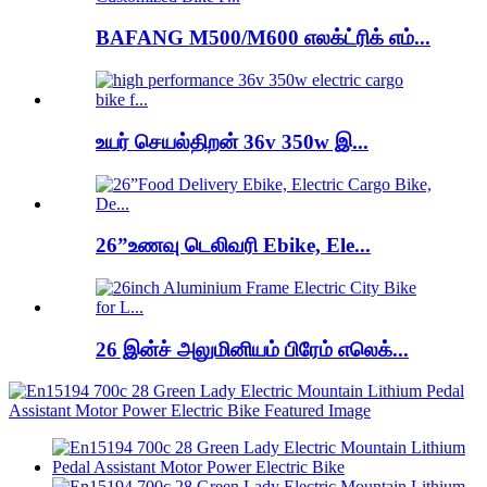
BAFANG M500/M600 எலக்ட்ரிக் எம்...
உயர் செயல்திறன் 36v 350w இ...
26”உணவு டெலிவரி Ebike, Ele...
26 இன்ச் அலுமினியம் பிரேம் எலெக்...