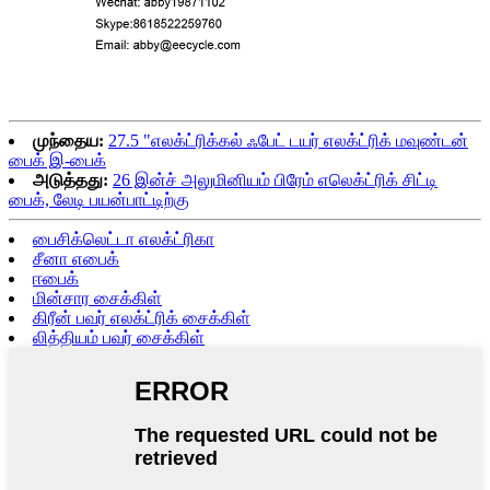
முந்தைய:
27.5 "எலக்ட்ரிக்கல் ஃபேட் டயர் எலக்ட்ரிக் மவுண்டன்
பைக் இ-பைக்
அடுத்தது:
26 இன்ச் அலுமினியம் பிரேம் எலெக்ட்ரிக் சிட்டி
பைக், லேடி பயன்பாட்டிற்கு
பைசிக்லெட்டா எலக்ட்ரிகா
சீனா எபைக்
ஈபைக்
மின்சார சைக்கிள்
கிரீன் பவர் எலக்ட்ரிக் சைக்கிள்
லித்தியம் பவர் சைக்கிள்